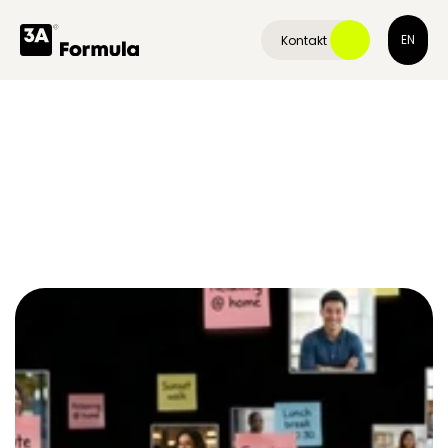
EN
Kontakt 
Micro-insights
w
reklamach
video.