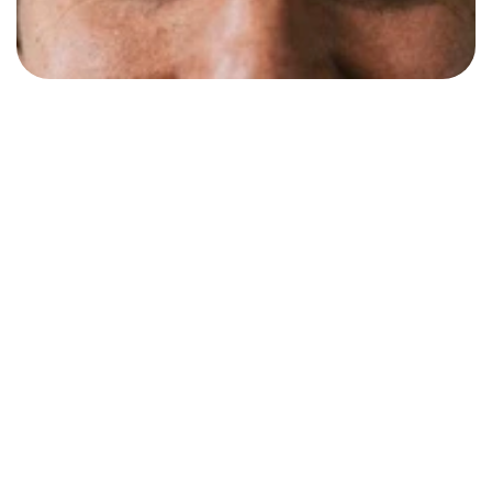
Messy 
Middle
3A Formula®
Decision Science