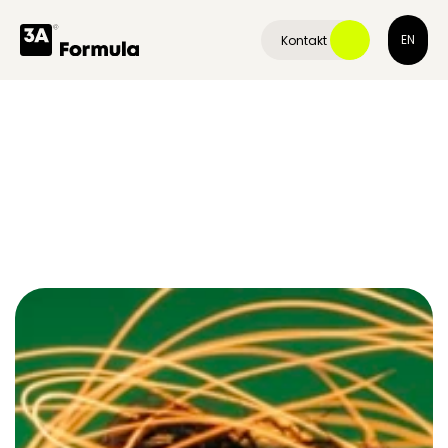
EN
Kontakt 
Jak
wygrać
w
"Messy
Middle"?