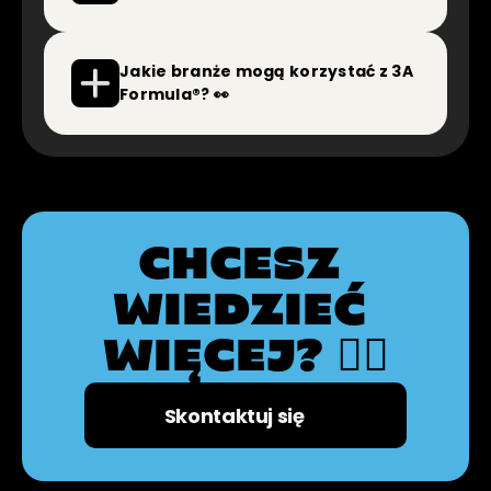
Jakie branże mogą korzystać z 3A 
Formula®? 👀
CHCESZ 
WIEDZIEĆ 
WIĘCEJ? 🕵️‍♂️
💻
Skontaktuj się