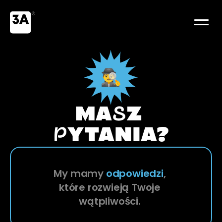
MA
S
Z 
P
YTANIA?
My mamy 
odpowiedzi
, 
które rozwieją Twoje 
wątpliwości. 