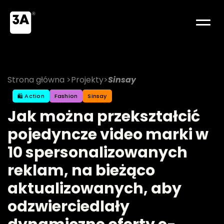
Strona główna 
>
Projekty
>
Sinsay
🛍️ Action
Fashion
Sinsay
Jak można przekształcić 
pojedyncze video marki w 
10 spersonalizowanych 
reklam, na bieżąco 
aktualizowanych, aby 
odzwierciedlały 