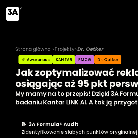
Strona główna 
>
Projekty
>
Dr. Oetker
🎉 Awareness
KANTAR
FMCG
Dr. Oetker
Jak zoptymalizować reklam
osiągając aż 95 pkt persw
My mamy na to przepis! Dzięki 3A Formu
badaniu Kantar LINK AI. A tak ją przygo
📝  3A Formula® Audit
Zidentyfikowanie słabych punktów oryginalnej