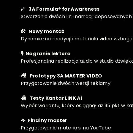
🪄
   3A Formula® for Awareness
Stworzenie dwóch linii narracji dopasowanych 
🛠   Nowy montaż
Dynamiczna reedycja materiału video wzbogac
🎙  Nagranie lektora
Profesjonalna realizacja audio w studio dźwi
 🎥   Prototypy 3A MASTER VIDEO
Przygotowanie dwóch wersji reklamy
 🤖   Testy Kantar LINK AI
Wybór wariantu, który osiągnął aż 95 pkt w k
 ✨  Finalny master
Przygotowanie materiału na YouTube