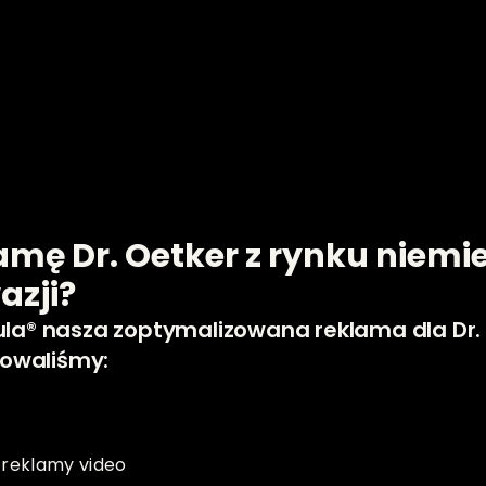
ę Dr. Oetker z rynku niemiec
azji?
la® nasza zoptymalizowana reklama dla Dr. O
towaliśmy: 
 reklamy video