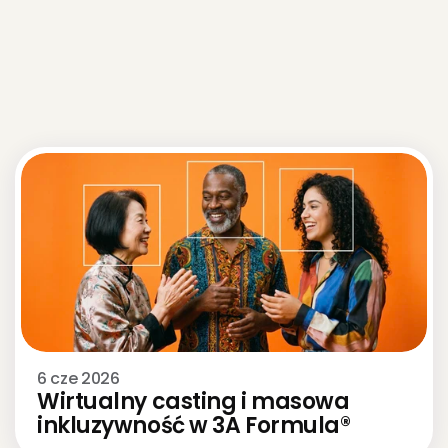
Zapoznaj
się
z
Use
Cases
Zobacz
6 cze 2026
Wirtualny casting i masowa 
inkluzywność w 3A Formula®